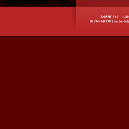
BARBER´S 66 | Lüdi
02594/949190 | 
barber66