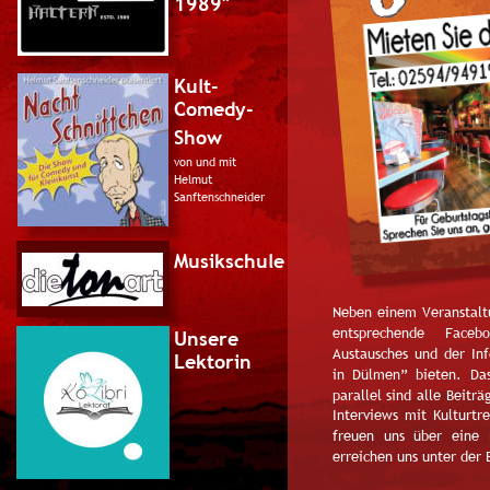
1989"
Kult-
Comedy-
Show
von und mit
Helmut 
Sanftenschneider
Musikschule
Neben  
einem  
Veranstalt
entsprechende     
Facebo
Unsere
Austausches  
und  
der  
In
Lektorin
in  
Dülmen”  
bieten.  
Das
parallel  
sind  
alle  
Beiträg
Interviews  
mit  
Kulturtr
freuen   
uns   
über   
eine  
erreichen uns unter der