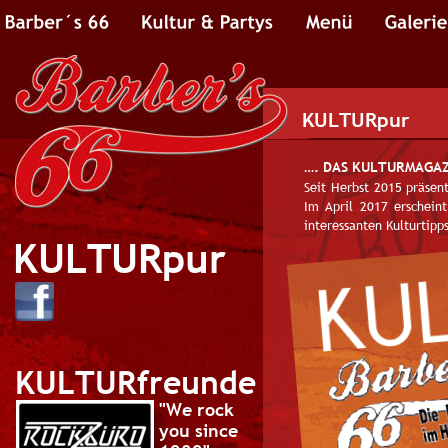
KULTURpur
…. DAS KULTURMAGAZI
Seit  
Herbst  
2015  
präsent
Im  
April  
2017  
erscheint
interessanten Kulturtipp
KULTURpur
KULTURfreunde
"We rock 
you since 